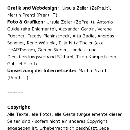
Grafik und Webdesign:
Ursula Zeller (
ZePra.it
),
Martin Prantl (
Prantl.IT
)
Foto & Grafiken:
Ursula Zeller (
ZePra.it
), Antonio
Guida (aka Enigmanto), Alexander Garbin, Verena
Puecher, Freddy Planinscheck, Alta Badia, Andreas
Senoner, Rene Wörndle, Elija Nitz Thaler (aka
HeARTsense), Gregor Sieder, Handels- und
Dienstleistungsverband Südtirol, Timo Kompatscher,
Gabriel Eisath
Umsetzung der Internetseite:
Martin Prantl
(
Prantl.IT
)
––––––
Copyright
Alle Texte, alle Fotos, alle Gestaltungselemente dieser
Seiten sind - sofern nicht ein anderes Copyright
angegeben ist, urheberrechtlich geschützt. Jede