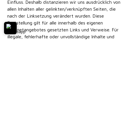
Einfluss. Deshalb distanzieren wir uns ausdrücklich von
allen Inhalten aller gelinkten/verknüpften Seiten, die
nach der Linksetzung verändert wurden. Diese
Feststellung gilt für alle innerhalb des eigenen
Internetangebotes gesetzten Links und Verweise. Für
illegale, fehlerhafte oder unvollständige Inhalte und
insbesondere für Schäden, die aus der Nutzung oder
Nichtnutzung solcherart dargebotener Informationen
entstehen, haftet allein der Anbieter der Seite, auf
welche verwiesen wurde.
––––––
Teledienstgesetz:
Für Internetseiten Dritter, auf
die die Seiten von Martino Sommadossi durch
sogenannte Links verweist, tragen die jeweiligen
Anbieter die Verantwortung. Martino Sommadossi ist
für den Inhalt solcher Seiten Dritter nicht
verantwortlich.