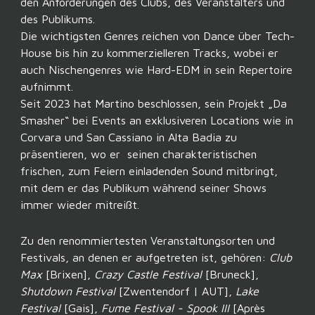
den Anforderungen des Clubs, des Veranstalters und
des Publikums.
Die wichtigsten Genres reichen von Dance über Tech-
House bis hin zu kommerzielleren Tracks, wobei er
auch Nischengenres wie Hard-EDM in sein Repertoire
aufnimmt.
Seit 2023 hat Martino beschlossen, sein Projekt „Da
Smasher“ bei Events an exklusiveren Locations wie in
Corvara und San Cassiano in Alta Badia zu
präsentieren, wo er seinen charakteristischen
frischen, zum Feiern einladenden Sound mitbringt,
mit dem er das Publikum während seiner Shows
immer wieder mitreißt.
Zu den renommiertesten Veranstaltungsorten und
Festivals, an denen er aufgetreten ist, gehören:
Club
Max
[Brixen],
Crazy Castle Festival
[Bruneck],
Shutdown Festival
[Zwentendorf | AUT],
Lake
Festival
[Gais],
Fume Festival - Spook III
[Après