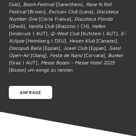
Club],
Boom.Festival
[Sarenthein],
Rave N Roll
Festival
[Brixen],
Exclusiv Club
[Lana],
Discoteca
Number One
[Corte Franca],
Discoteca Florida
[Ghedi],
Vanilla Club
[Riazzino | CH],
Hafen
[Innsbruck | AUT],
Q-West Club
[Kufstein | AUT],
E-
Xclipse
[Heinsberg | DEU],
Hexen Klub
[Canazei],
Discopub Baila
[Eppan],
Juwel Club
[Eppan],
Gassl
Open-Air
[Olang],
Festa de Nanü
[Corvara],
Bunker
[Graz | AUT],
Messe Bozen - Messe Hotel 2025
[Bozen] um einige zu nennen.
ANFRAGE